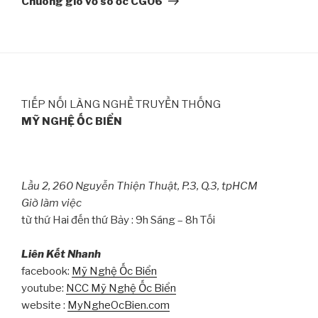
Chuông gió vỏ sò ốc CG06
TIẾP NỐI LÀNG NGHỀ TRUYỀN THỐNG
MỸ NGHỆ ỐC BIỂN
Lầu 2, 260 Nguyễn Thiện Thuật, P.3, Q.3, tpHCM
Giờ làm việc
từ thứ Hai đến thứ Bảy : 9h Sáng – 8h Tối
Liên Kết Nhanh
facebook:
Mỹ Nghệ Ốc Biển
youtube:
NCC Mỹ Nghệ Ốc Biển
website :
MyNgheOcBien.com