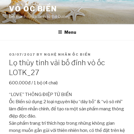
Skip
VỎ ỐC BIỂN
to
âm thanh chữa lành từ Đại Dương
content
Menu
POSTED
03/07/2017
BY
NGHỆ NHÂN ỐC BIỂN
ON
Lọ thủy tinh vải bố đính vỏ ốc
LOTK_27
600.000đ / 1 bộ (4 chai)
“LOVE” THÔNG ĐIỆP TỪ BIỂN
Ốc Biển sử dụng 2 loại nguyên liệu “dây bố” & “vỏ sò nhí”
làm điểm nhấn chính, để tạo ra một sản phẩm mang thông
điệp độc đáo.
Sản phẩm trang trí thích hợp trong những không gian
mong muốn gần gũi với thiên nhiên hơn, có thể đặt trên kệ