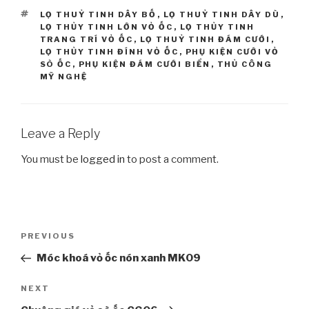
TAGS
LỌ THUỶ TINH DÂY BỐ
,
LỌ THUỶ TINH DÂY DÙ
,
LỌ THỦY TINH LỚN VỎ ỐC
,
LỌ THỦY TINH
TRANG TRÍ VỎ ỐC
,
LỌ THUỶ TINH ĐÁM CƯỚI
,
LỌ THỦY TINH ĐÍNH VỎ ỐC
,
PHỤ KIỆN CƯỚI VỎ
SÒ ỐC
,
PHỤ KIỆN ĐÁM CƯỚI BIỂN
,
THỦ CÔNG
MỸ NGHỆ
Leave a Reply
You must be
logged in
to post a comment.
Post
PREVIOUS
Previous
navigation
Post
Móc khoá vỏ ốc nón xanh MK09
NEXT
Next
Post