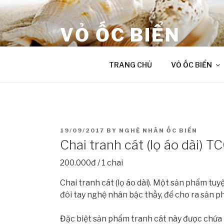
Skip
to
VỎ ỐC BIỂN
content
âm thanh chữa lành từ Đại Dương
TRANG CHỦ
VỎ ỐC BIỂN
POSTED
19/09/2017
BY
NGHỆ NHÂN ỐC BIỂN
ON
Chai tranh cát (lọ áo dài) T
200.000đ / 1 chai
Chai tranh cát (lọ áo dài). Một sản phẩm tuy
đôi tay nghệ nhân bậc thầy, để cho ra sản 
Đặc biệt sản phẩm tranh cát này được chứa 