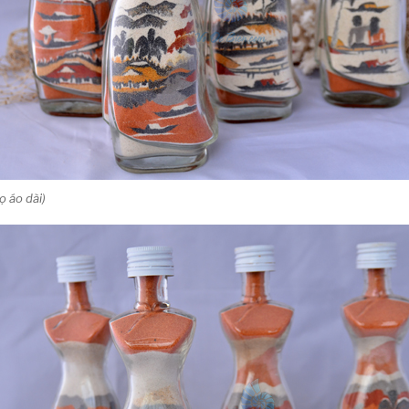
ọ áo dài)