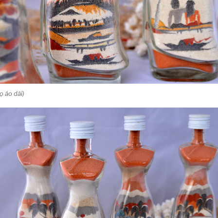
ọ áo dài)