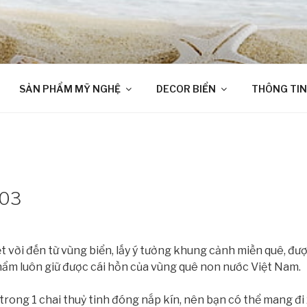
SẢN PHẨM MỸ NGHỆ
DECOR BIỂN
THÔNG TIN
C03
ệt vời đến từ vùng biển, lấy ý tưởng khung cảnh miền quê, đư
phẩm luôn giữ được cái hồn của vùng quê non nước Việt Nam.
trong 1 chai thuỷ tinh đóng nắp kín, nên bạn có thể mang đi