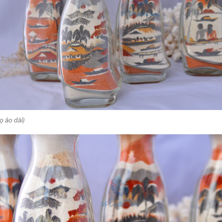
ọ áo dài)