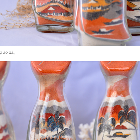
ọ áo dài)