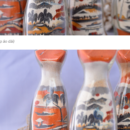
ọ áo dài)