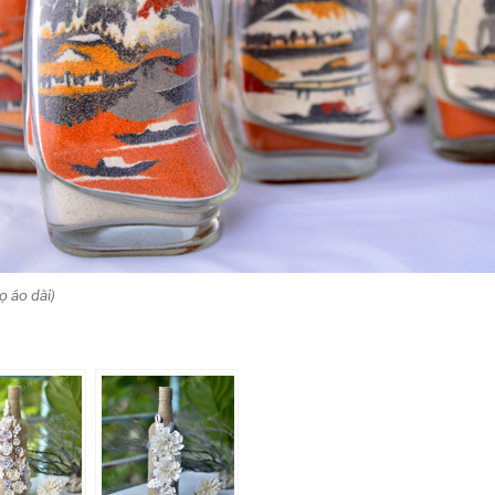
ọ áo dài)