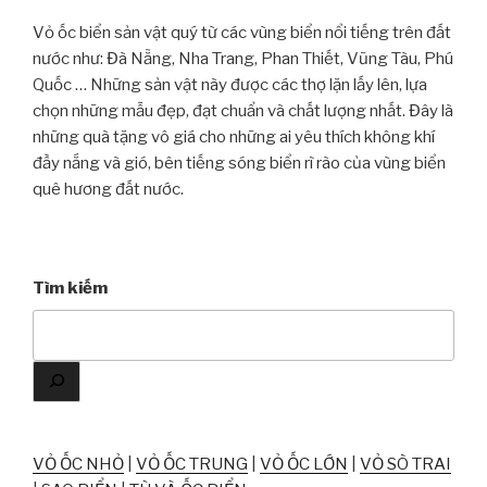
Vỏ ốc biển sản vật quý từ các vùng biển nổi tiếng trên đất
nước như: Đà Nẵng, Nha Trang, Phan Thiết, Vũng Tàu, Phú
Quốc … Những sản vật này được các thợ lặn lấy lên, lựa
chọn những mẫu đẹp, đạt chuẩn và chất lượng nhất. Đây là
những quà tặng vô giá cho những ai yêu thích không khí
đầy nắng và gió, bên tiếng sóng biển rì rào của vùng biển
quê hương đất nước.
Tìm kiếm
VỎ ỐC NHỎ
|
VỎ ỐC TRUNG
|
VỎ ỐC LỚN
|
VỎ SÒ TRAI