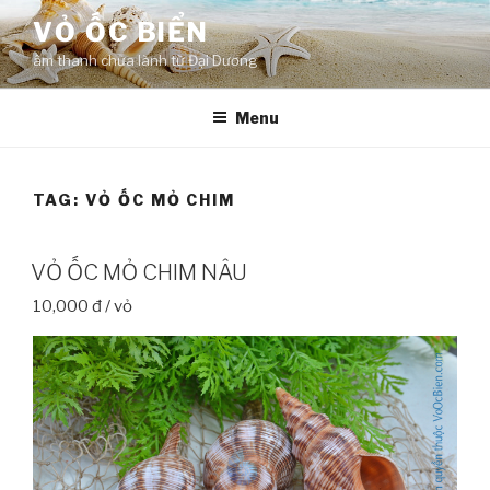
Skip
VỎ ỐC BIỂN
to
âm thanh chữa lành từ Đại Dương
content
Menu
TAG:
VỎ ỐC MỎ CHIM
VỎ ỐC MỎ CHIM NÂU
10,000 đ / vỏ