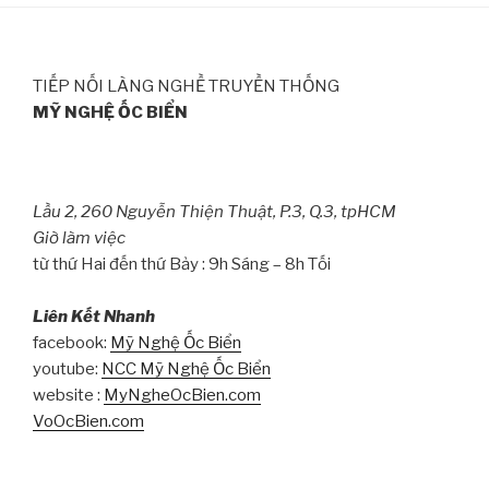
TIẾP NỐI LÀNG NGHỀ TRUYỀN THỐNG
MỸ NGHỆ ỐC BIỂN
Lầu 2, 260 Nguyễn Thiện Thuật, P.3, Q.3, tpHCM
Giờ làm việc
từ thứ Hai đến thứ Bảy : 9h Sáng – 8h Tối
Liên Kết Nhanh
facebook:
Mỹ Nghệ Ốc Biển
youtube:
NCC Mỹ Nghệ Ốc Biển
website :
MyNgheOcBien.com
VoOcBien.com