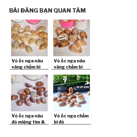
BÀI ĐĂNG BẠN QUAN TÂM
Vỏ ốc nga nâu
Vỏ ốc nga nâu
vàng chấm bi
vàng chấm bi
trắng nhỏ
trắng lớn
Vỏ ốc nga nâu
Vỏ ốc nga chấm
đỏ miệng tím &
bi đỏ
chấm bi trắng
(Hemphrey’s
Cowrie)