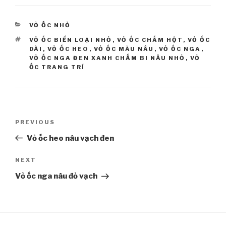
CATEGORIES
VỎ ỐC NHỎ
TAGS
VỎ ỐC BIỂN LOẠI NHỎ
,
VỎ ỐC CHẤM HỘT
,
VỎ ỐC
DÀI
,
VỎ ỐC HEO
,
VỎ ỐC MÀU NÂU
,
VỎ ỐC NGA
,
VỎ ỐC NGA ĐEN XANH CHẤM BI NÂU NHỎ
,
VỎ
ỐC TRANG TRÍ
Post
PREVIOUS
Previous
navigation
Post
Vỏ ốc heo nâu vạch đen
NEXT
Next
Post
Vỏ ốc nga nâu đỏ vạch