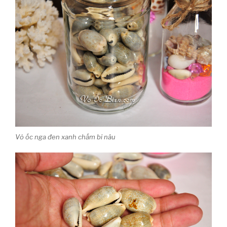
Vỏ ốc nga đen xanh chấm bi nâu