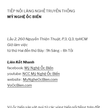
TIẾP NỐI LÀNG NGHỀ TRUYỀN THỐNG
MỸ NGHỆ ỐC BIỂN
Lầu 2, 260 Nguyễn Thiện Thuật, P.3, Q.3, tpHCM
Giờ làm việc
từ thứ Hai đến thứ Bảy : 9h Sáng – 8h Tối
Liên Kết Nhanh
facebook:
Mỹ Nghệ Ốc Biển
youtube:
NCC Mỹ Nghệ Ốc Biển
website :
MyNgheOcBien.com
VoOcBien.com
Vỏ ốc biển sản vật quý từ các vùng biển nổi tiếng trên đất