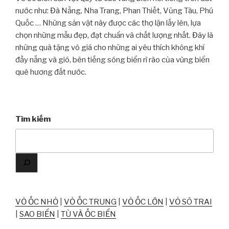
nước như: Đà Nẵng, Nha Trang, Phan Thiết, Vũng Tàu, Phú
Quốc … Những sản vật này được các thợ lặn lấy lên, lựa
chọn những mẫu đẹp, đạt chuẩn và chất lượng nhất. Đây là
những quà tặng vô giá cho những ai yêu thích không khí
đầy nắng và gió, bên tiếng sóng biển rì rào của vùng biển
quê hương đất nước.
Tìm kiếm
VỎ ỐC NHỎ
|
VỎ ỐC TRUNG
|
VỎ ỐC LỚN
|
VỎ SÒ TRAI
|
SAO BIỂN
|
TÙ VÀ ỐC BIỂN