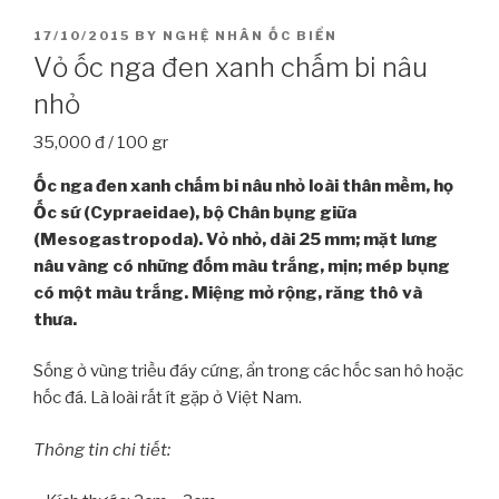
POSTED
17/10/2015
BY
NGHỆ NHÂN ỐC BIỂN
ON
Vỏ ốc nga đen xanh chấm bi nâu
nhỏ
35,000 đ / 100 gr
Ốc nga đen xanh chấm bi nâu nhỏ loài thân mềm, họ
Ốc sứ (Cypraeidae), bộ Chân bụng giữa
(Mesogastropoda). Vỏ nhỏ, dài 25 mm; mặt lưng
nâu vàng có những đốm màu trắng, mịn; mép bụng
có một màu trắng. Miệng mở rộng, răng thô và
thưa.
Sống ở vùng triều đáy cứng, ẩn trong các hốc san hô hoặc
hốc đá. Là loài rất ít gặp ở Việt Nam.
Thông tin chi tiết: