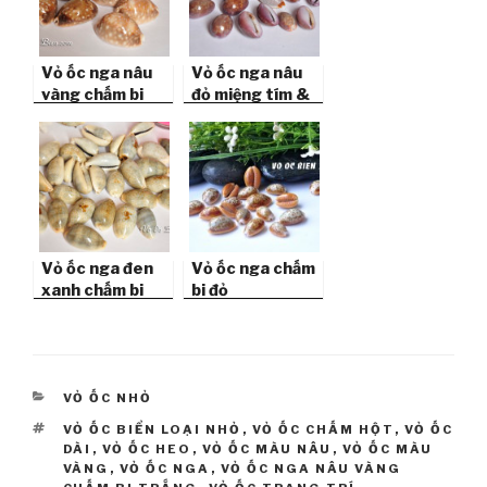
Vỏ ốc nga nâu
Vỏ ốc nga nâu
vàng chấm bi
đỏ miệng tím &
trắng lớn
chấm bi trắng
Vỏ ốc nga đen
Vỏ ốc nga chấm
xanh chấm bi
bi đỏ
nâu nhỏ
(Hemphrey’s
Cowrie)
CATEGORIES
VỎ ỐC NHỎ
TAGS
VỎ ỐC BIỂN LOẠI NHỎ
,
VỎ ỐC CHẤM HỘT
,
VỎ ỐC
DÀI
,
VỎ ỐC HEO
,
VỎ ỐC MÀU NÂU
,
VỎ ỐC MÀU
VÀNG
,
VỎ ỐC NGA
,
VỎ ỐC NGA NÂU VÀNG