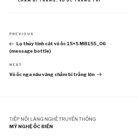
CHẤM BI TRẮNG
,
VỎ ỐC TRANG TRÍ
Post
PREVIOUS
Previous
navigation
Post
Lọ thủy tinh cát vỏ ốc 15×5 MB155_06
(message bottle)
NEXT
Next
Post
Vỏ ốc nga nâu vàng chấm bi trắng lớn
TIẾP NỐI LÀNG NGHỀ TRUYỀN THỐNG
MỸ NGHỆ ỐC BIỂN