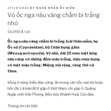
POSTED
17/10/2015
BY
NGHỆ NHÂN ỐC BIỂN
ON
Vỏ ốc nga nâu vàng chấm bi trắng
nhỏ
10,000 đ / vỏ
Ốc nga nâu vàng chấm bi trắng loài thân mềm, họ
Ốc sứ (Cypraeidae), bộ Chân bụng giữa
(Mesogastropoda). Vỏ nhỏ, dài 25 mm; mặt lưng
nâu vàng có những đốm màu trắng, mịn; mép bụng
có một màu trắng. Miệng mở rộng, răng thô và
thưa.
Sống ở vùng triều đáy cứng, ẩn trong các hốc san hô hoặc
hốc đá. Là loài rất ít gặp ở Việt Nam, chỉ gặp ở, Quãng
Ngãi, vịnh Văn Phong, Bến Gỏi, Khánh Hoà, Côn đảo.
Thông tin chi tiết: