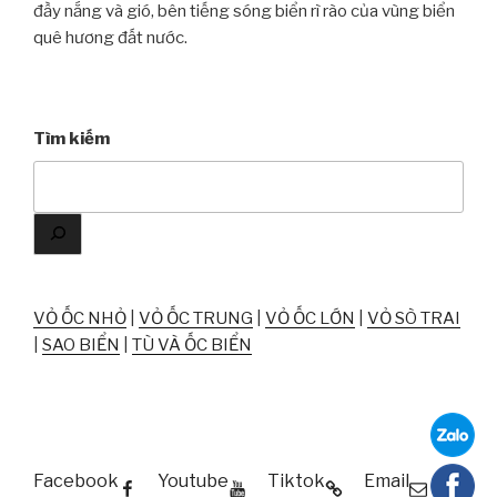
đầy nắng và gió, bên tiếng sóng biển rì rào của vùng biển
quê hương đất nước.
Tìm kiếm
VỎ ỐC NHỎ
|
VỎ ỐC TRUNG
|
VỎ ỐC LỚN
|
VỎ SÒ TRAI
|
SAO BIỂN
|
TÙ VÀ ỐC BIỂN
Facebook
Youtube
Tiktok
Email