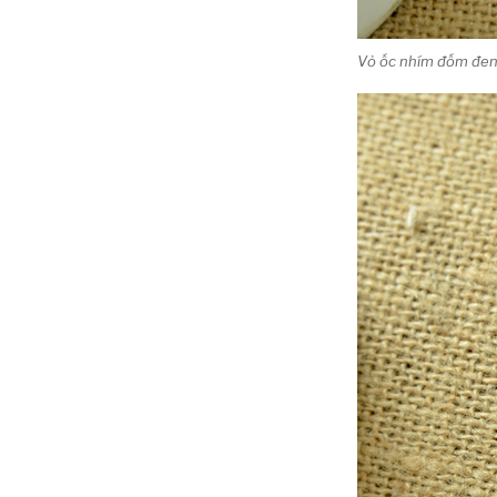
Vỏ ốc nhím đốm đe