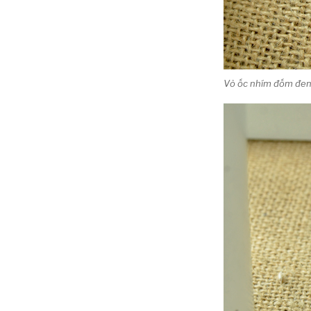
Vỏ ốc nhím đốm đe