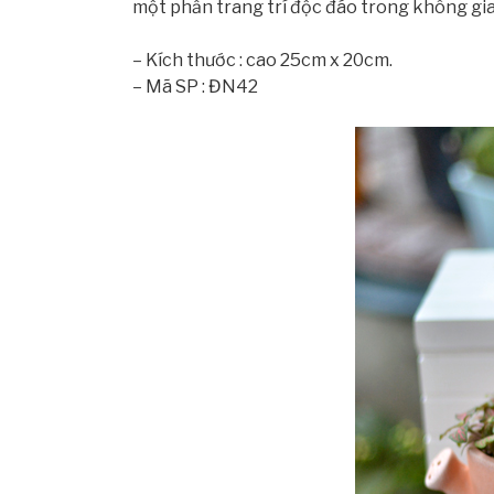
một phần trang trí độc đáo trong không gi
– Kích thước : cao 25cm x 20cm.
– Mã SP : ĐN42