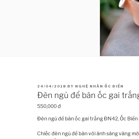
POSTED
24/04/2018
BY
NGHỆ NHÂN ỐC BIỂN
ON
Đèn ngủ để bàn ốc gai trắ
550,000 đ
Đèn ngủ để bàn ốc gai trắng ĐN42, Ốc Biển s
Chiếc đèn ngủ để bàn với ánh sáng vàng mờ 