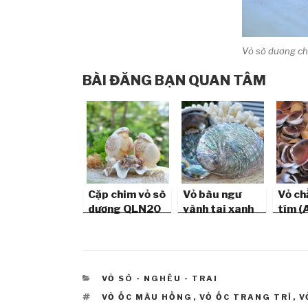
Vỏ sò dương ch
BÀI ĐĂNG BẠN QUAN TÂM
Cặp chim vỏ sò
Vỏ bàu ngư
Vỏ ch
dương QLN20
vành tai xanh
tím (
nâu
Clam
CATEGORIES
VỎ SÒ - NGHÊU - TRAI
TAGS
VỎ ỐC MÀU HỒNG
,
VỎ ỐC TRANG TRÍ
,
V