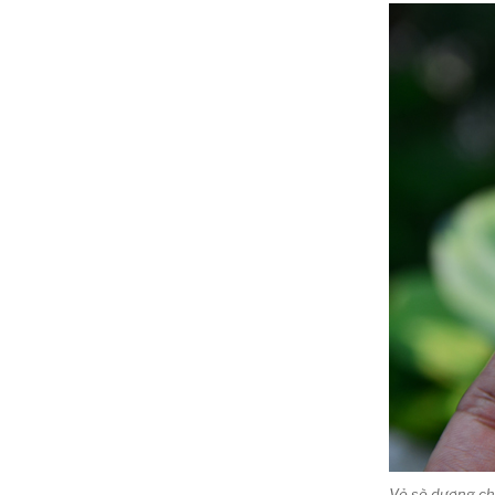
Vỏ sò dương ch