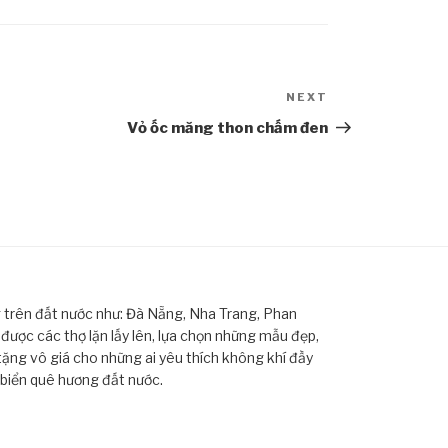
NEXT
Next
Post
Vỏ ốc măng thon chấm đen
ng trên đất nước như: Đà Nẵng, Nha Trang, Phan
ược các thợ lặn lấy lên, lựa chọn những mẫu đẹp,
tặng vô giá cho những ai yêu thích không khí đầy
 biển quê hương đất nước.