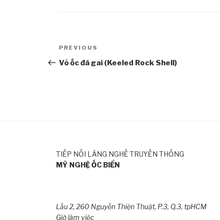
Post
PREVIOUS
Previous
navigation
Post
Vỏ ốc đá gai (Keeled Rock Shell)
TIẾP NỐI LÀNG NGHỀ TRUYỀN THỐNG
MỸ NGHỆ ỐC BIỂN
Lầu 2, 260 Nguyễn Thiện Thuật, P.3, Q.3, tpHCM
Giờ làm việc