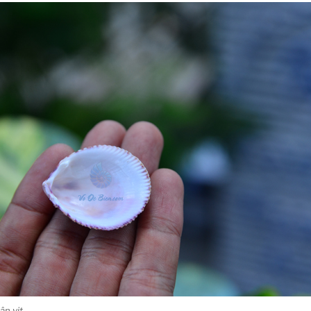
ân vịt