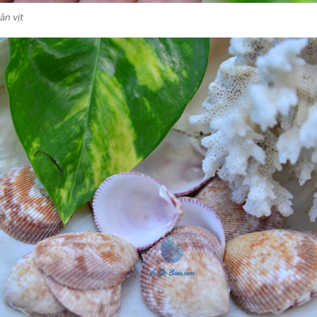
ân vịt