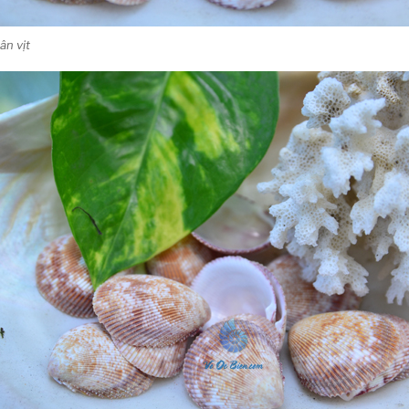
ân vịt