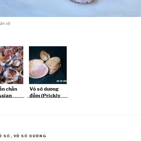
ân vịt
ằn chằn
Vỏ sò dương
Asian
đốm (Prickly
)
Cockle Sea
Shells)
Ỏ SÒ
,
VỎ SÒ DƯƠNG