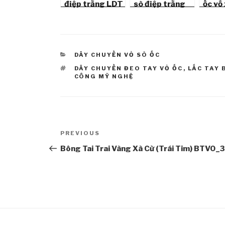
điệp trắng LDT
sò điệp trắng
ốc vỗ
40
LDT 34
35
CATEGORIES
DÂY CHUYỀN VỎ SÒ ỐC
TAGS
DÂY CHUYỀN ĐEO TAY VỎ ỐC
,
LẮC TAY 
CÔNG MỸ NGHỆ
Post
PREVIOUS
Previous
navigation
Post
Bông Tai Trai Vàng Xà Cừ (Trái Tim) BTVO_