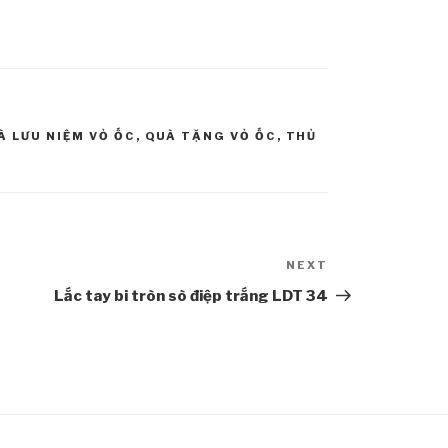
À LƯU NIỆM VỎ ỐC
,
QUÀ TẶNG VỎ ỐC
,
THỦ
NEXT
Next
Post
Lắc tay bi tròn sò điệp trắng LDT 34