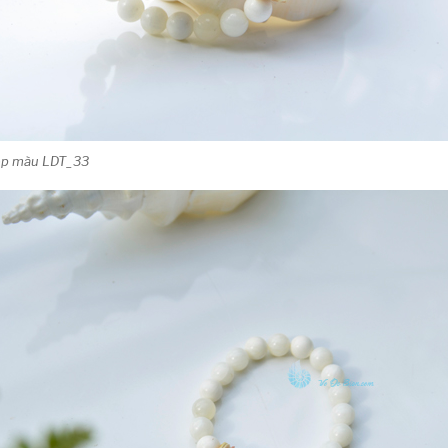
điệp màu LDT_33