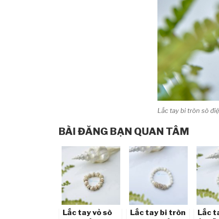
Lắc tay bi tròn sò 
BÀI ĐĂNG BẠN QUAN TÂM
Lắc tay vỏ sò
Lắc tay bi tròn
Lắc t