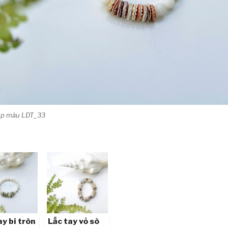
điệp màu LDT_33
ay bi tròn
Lắc tay vỏ sò