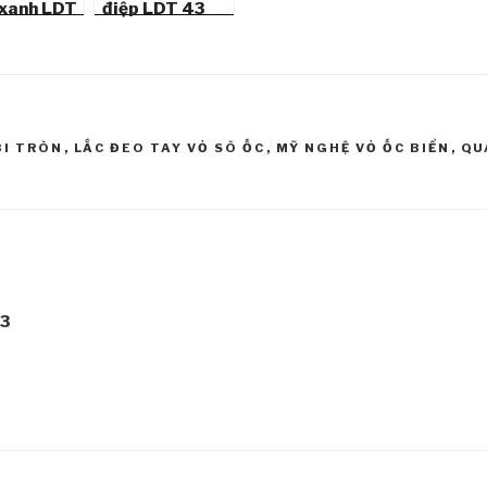
 xanh LDT
điệp LDT 43
BI TRÒN
,
LẮC ĐEO TAY VỎ SÒ ỐC
,
MỸ NGHỆ VỎ ỐC BIỂN
,
QU
33