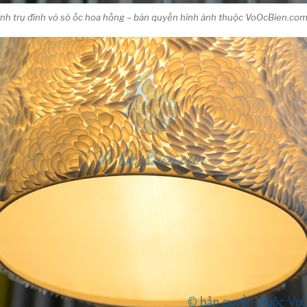
hình trụ đính vỏ sò ốc hoa hồng – bản quyền hình ảnh thuộc VoOcBien.co