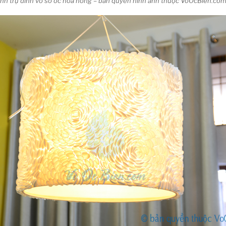
hình trụ đính vỏ sò ốc hoa hồng – bản quyền hình ảnh thuộc VoOcBien.co