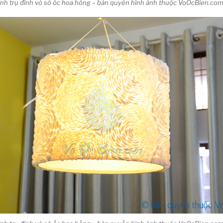
hình trụ đính vỏ sò ốc hoa hồng – bản quyền hình ảnh thuộc VoOcBien.co