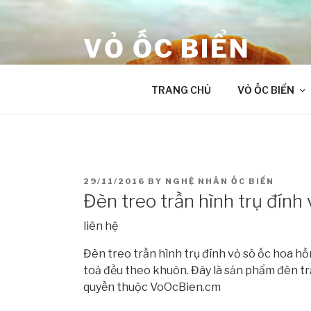
Skip
to
VỎ ỐC BIỂN
content
âm thanh chữa lành từ Đại Dương
TRANG CHỦ
VỎ ỐC BIỂN
POSTED
29/11/2016
BY
NGHỆ NHÂN ỐC BIỂN
ON
Đèn treo trần hình trụ đính
liên hệ
Đèn treo trần hình trụ đính vỏ sò ốc hoa h
toả đều theo khuôn. Đây là sản phẩm đèn tr
quyền thuộc VoOcBien.cm