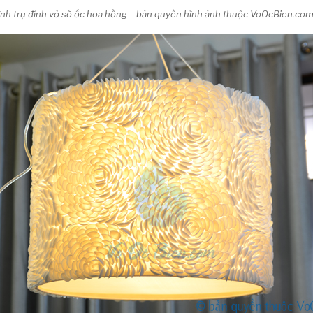
hình trụ đính vỏ sò ốc hoa hồng – bản quyền hình ảnh thuộc VoOcBien.co