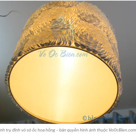
hình trụ đính vỏ sò ốc hoa hồng – bản quyền hình ảnh thuộc VoOcBien.co