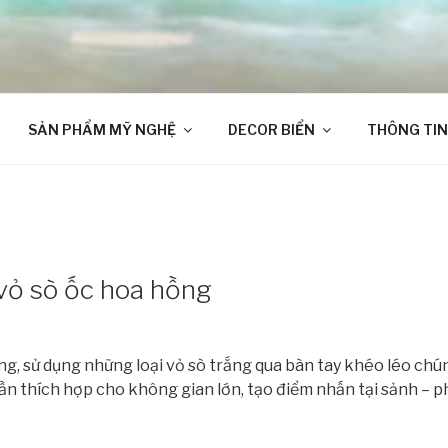
SẢN PHẨM MỸ NGHỆ
DECOR BIỂN
THÔNG TIN
 vỏ sò ốc hoa hồng
ồng, sử dụng những loại vỏ sò trắng qua bàn tay khéo léo ch
ần thích hợp cho không gian lớn, tạo điểm nhấn tại sảnh – 