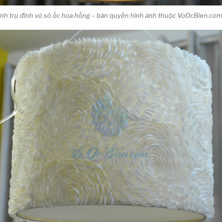
hình trụ đính vỏ sò ốc hoa hồng – bản quyền hình ảnh thuộc VoOcBien.co