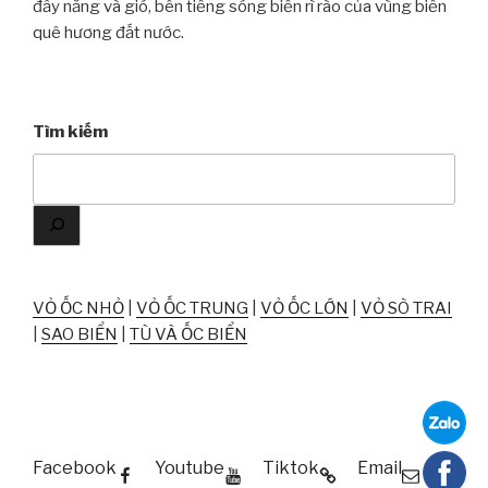
đầy nắng và gió, bên tiếng sóng biển rì rào của vùng biển
quê hương đất nước.
Tìm kiếm
VỎ ỐC NHỎ
|
VỎ ỐC TRUNG
|
VỎ ỐC LỚN
|
VỎ SÒ TRAI
|
SAO BIỂN
|
TÙ VÀ ỐC BIỂN
Facebook
Youtube
Tiktok
Email