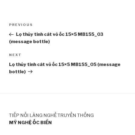
Post
PREVIOUS
Previous
navigation
Post
Lọ thủy tinh cát vỏ ốc 15×5 MB155_03
(message bottle)
NEXT
Next
Post
Lọ thủy tinh cát vỏ ốc 15×5 MB155_05 (message
bottle)
TIẾP NỐI LÀNG NGHỀ TRUYỀN THỐNG
MỸ NGHỆ ỐC BIỂN