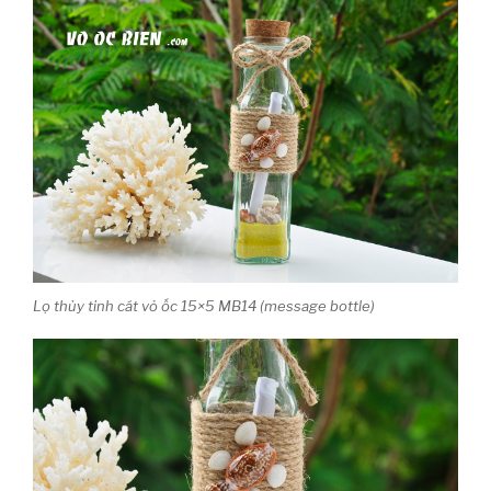
Lọ thủy tinh cát vỏ ốc 15×5 MB14 (message bottle)