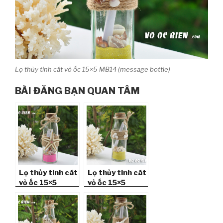
Lọ thủy tinh cát vỏ ốc 15×5 MB14 (message bottle)
BÀI ĐĂNG BẠN QUAN TÂM
Lọ thủy tinh cát
Lọ thủy tinh cát
vỏ ốc 15×5
vỏ ốc 15×5
MB155_06
MB155_02
(message
(message
bottle)
bottle)