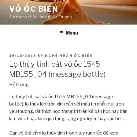
Skip
VỎ ỐC BIỂN
to
âm thanh chữa lành từ Đại Dương
content
Menu
POSTED
16/10/2015
BY
NGHỆ NHÂN ỐC BIỂN
ON
Lọ thủy tinh cát vỏ ốc 15×5
MB155_04 (message bottle)
Hết hàng
Lọ thủy tinh cát vỏ ốc 15×5 MB155_04 (message
bottle), lọ thủy lớn tròn xinh xắn với mẩu tin nhắn gửi trọn
yêu thương, rất thích hợp trang trí trên kệ bàn học hay bàn
làm việc hoặc làm quà tặng, tặng người yêu hay bạn bè …
Bạn có thể cầm lọ thủy tinh trong tay rung lắc để xem