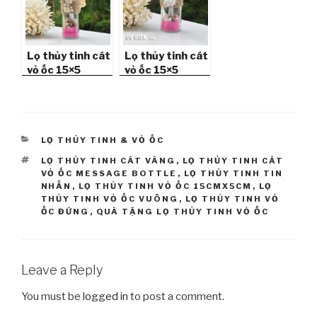
Lọ thủy tinh cát
Lọ thủy tinh cát
vỏ ốc 15×5
vỏ ốc 15×5
MB155_03
MB155_01
(message
(message
bottle)
bottle)
CATEGORIES
LỌ THỦY TINH & VỎ ỐC
TAGS
LỌ THỦY TINH CÁT VÀNG
,
LỌ THỦY TINH CÁT
VỎ ỐC MESSAGE BOTTLE
,
LỌ THỦY TINH TIN
NHẮN
,
LỌ THỦY TINH VỎ ỐC 15CMX5CM
,
LỌ
THỦY TINH VỎ ỐC VUÔNG
,
LỌ THỦY TINH VỎ
ỐC ĐỨNG
,
QUÀ TẶNG LỌ THỦY TINH VỎ ỐC
Leave a Reply
You must be
logged in
to post a comment.