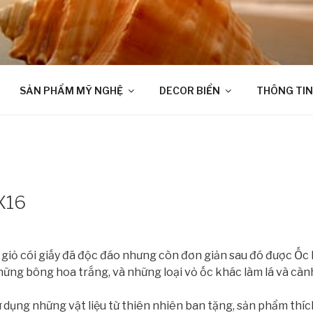
SẢN PHẨM MỸ NGHỆ
DECOR BIỂN
THÔNG TIN
TX16
c giỏ cói giấy đã độc đáo nhưng còn đơn giản sau đó được Ốc
hững bông hoa trắng, và những loại vỏ ốc khác làm lá và càn
ử dụng những vật liệu từ thiên nhiên ban tặng, sản phẩm thí