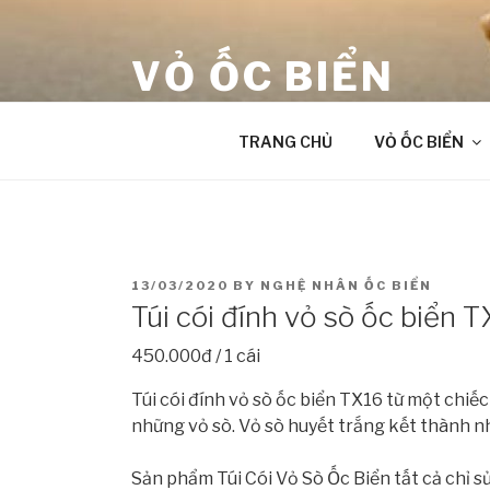
Skip
to
VỎ ỐC BIỂN
content
âm thanh chữa lành từ Đại Dương
TRANG CHỦ
VỎ ỐC BIỂN
POSTED
13/03/2020
BY
NGHỆ NHÂN ỐC BIỂN
ON
Túi cói đính vỏ sò ốc biển 
450.000đ / 1 cái
Túi cói đính vỏ sò ốc biển TX16 từ một chiế
những vỏ sò. Vỏ sò huyết trắng kết thành n
Sản phẩm Túi Cói Vỏ Sò Ốc Biển tất cả chỉ s