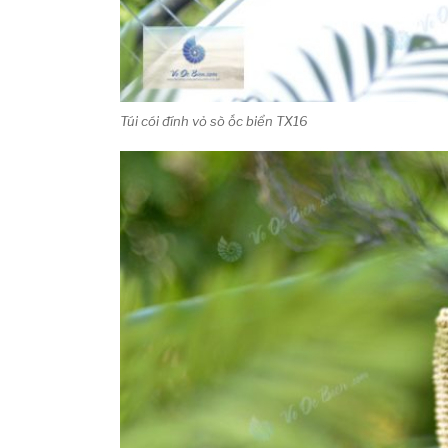
Túi cói đính vỏ sò ốc biển TX16