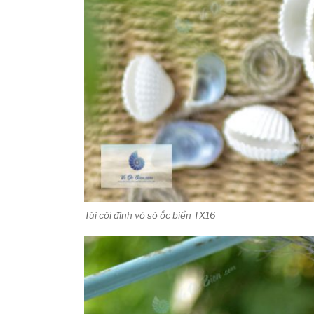
Túi cói đính vỏ sò ốc biển TX16