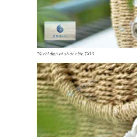
Túi cói đính vỏ sò ốc biển TX16