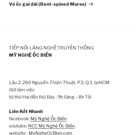
Post
Vỏ ốc gai dài (Bent-spined Murex)
TIẾP NỐI LÀNG NGHỀ TRUYỀN THỐNG
MỸ NGHỆ ỐC BIỂN
Lầu 2, 260 Nguyễn Thiện Thuật, P.3, Q.3, tpHCM
Giờ làm việc
từ thứ Hai đến thứ Bảy : 9h Sáng – 8h Tối
Liên Kết Nhanh
facebook:
Mỹ Nghệ Ốc Biển
youtube:
NCC Mỹ Nghệ Ốc Biển
website :
MyNgheOcBien.com