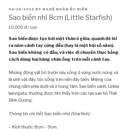
POSTED
06/05/2015
BY
NGHỆ NHÂN ỐC BIỂN
ON
Sao biển nhí 8cm (Little Starfish)
10,000 đ / con
Sao biển được tạo bởi một thân ở giữa, quanh đó lòi
ra năm cánh tay cứng đều (hay là một bội số năm).
Sao biển không có đầu, và việc di chuyển thực bằng
cách dùng hai hàng chân ống trên mỗi cánh tay.
Những động vật bò trườn này sống ở vùng nước nông và
là sinh vật đáy, tức sống trên nền đáy biển. Miệng của
chúng nằm phía dưới và ở trung tâm. Sao biển xanh, Linkia
laevigata, thường được tìm thấy trên các rạn san hô Thái
Bình Dương.
Thông tin chi tiết Sao biển nhỏ (Starfish):
– Kích thước: 8cm – 9cm.