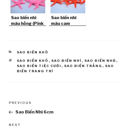
Sao biển nhí
Sao biển nhí
màu hồng (Pink
màu cam
Mini Starfish)
(Orange Mini
Starfish)
CATEGORIES
SAO BIỂN KHÔ
TAGS
SAO BIỂN KHÔ
,
SAO BIỂN NHÍ
,
SAO BIỂN NHỎ
,
SAO BIỂN TIỆC CƯỚI
,
SAO BIỂN TRẮNG
,
SAO
BIỂN TRANG TRÍ
Post
PREVIOUS
Previous
navigation
Post
Sao Biển Nhí 6cm
NEXT
Next