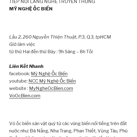
TIẾP NỐI LÀNG NGHỀ TRUYỀN THỐNG
MỸ NGHỆ ỐC BIỂN
Lầu 2, 260 Nguyễn Thiện Thuật, P.3, Q.3, tpHCM
Giờ làm việc
từ thứ Hai đến thứ Bảy : 9h Sáng – 8h Tối
Liên Kết Nhanh
facebook:
Mỹ Nghệ Ốc Biển
youtube:
NCC Mỹ Nghệ Ốc Biển
website :
MyNgheOcBien.com
VoOcBien.com
Vỏ ốc biển sản vật quý từ các vùng biển nổi tiếng trên đất
nước như: Đà Nẵng, Nha Trang, Phan Thiết, Vũng Tàu, Phú