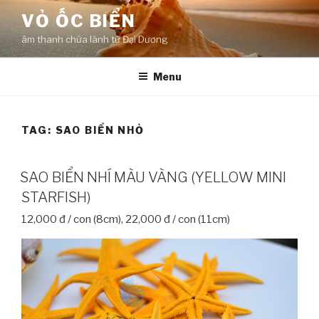
Skip
VỎ ỐC BIỂN
to
âm thanh chữa lành từ Đại Dương
content
Menu
TAG:
SAO BIỂN NHỎ
SAO BIỂN NHÍ MÀU VÀNG (YELLOW MINI
STARFISH)
12,000 đ / con (8cm), 22,000 đ / con (11cm)