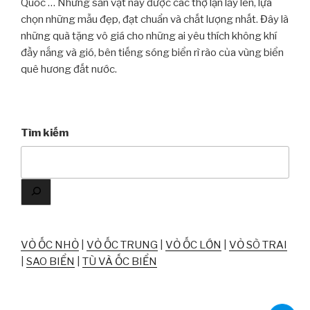
Quốc … Những sản vật này được các thợ lặn lấy lên, lựa
chọn những mẫu đẹp, đạt chuẩn và chất lượng nhất. Đây là
những quà tặng vô giá cho những ai yêu thích không khí
đầy nắng và gió, bên tiếng sóng biển rì rào của vùng biển
quê hương đất nước.
Tìm kiếm
VỎ ỐC NHỎ
|
VỎ ỐC TRUNG
|
VỎ ỐC LỚN
|
VỎ SÒ TRAI
|
SAO BIỂN
|
TÙ VÀ ỐC BIỂN