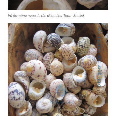
Vỏ ốc móng ngựa da rắn (Bleeding Teeth Shells)