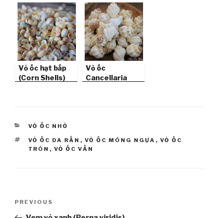
(Coromandel
Shell)
Vỏ ốc hạt bắp
Vỏ ốc
(Corn Shells)
Cancellaria
Shells
CATEGORIES
VỎ ỐC NHỎ
TAGS
VỎ ỐC DA RẮN
,
VỎ ỐC MÓNG NGỰA
,
VỎ ỐC
TRÒN
,
VỎ ỐC VẰN
Post
PREVIOUS
Previous
navigation
Post
Vẹm vỏ xanh (Perna viridis)