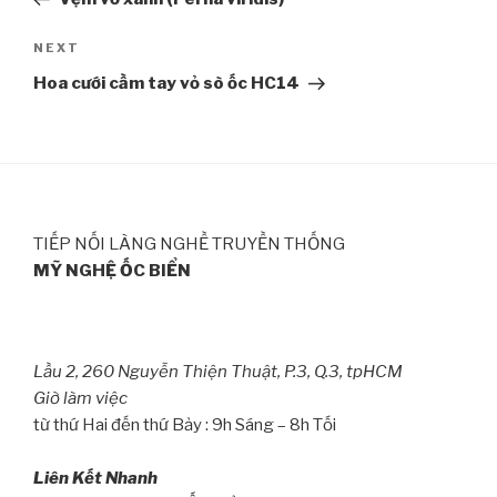
NEXT
Next
Post
Hoa cưới cầm tay vỏ sò ốc HC14
TIẾP NỐI LÀNG NGHỀ TRUYỀN THỐNG
MỸ NGHỆ ỐC BIỂN
Lầu 2, 260 Nguyễn Thiện Thuật, P.3, Q.3, tpHCM
Giờ làm việc
từ thứ Hai đến thứ Bảy : 9h Sáng – 8h Tối
Liên Kết Nhanh