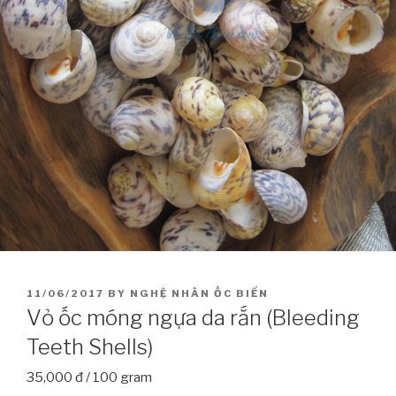
POSTED
11/06/2017
BY
NGHỆ NHÂN ỐC BIỂN
ON
Vỏ ốc móng ngựa da rắn (Bleeding
Teeth Shells)
35,000 đ / 100 gram