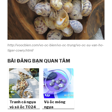
http://voocbien.com/vo-oc-bien/vo-oc-trung/vo-oc-su-van-ho-
tiger-cowry.html/
BÀI ĐĂNG BẠN QUAN TÂM
Tranh cá ngựa
Vỏ ốc móng
vỏ sò ốc TO24
ngựa