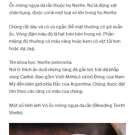
Ốc móng ngựa da rắn thuộc họ Nerite. Nó là động vật
chân bụng, được coi là một loại vỏ lớn trong họ Nerite.
Chúng rất dày và có vỏ ngắn. Bề mặt thường có gờ xoắn
ốc. Vòng đậm màu đỏ là hạt trên bên trong nó. Phần
miệng đỏ thường có màu vàng hoặc kem có vệt tối hơn
hoặc zig zag.
Tên khoa học: Nerite peloronta.
Nơi ở: thích ẩn dưới những tảng đá gần bờ, trải dài khắp
vùng Caribê; Bao gồm Vịnh Mêhicô và bờ Đông của Nam
Mỹ đến biên giới phía Bắc của Argentina. Chúng được đặt
tên theo các răng có màu của chúng.
Một số hình ảnh Vỏ ốc móng ngựa da rắn (Bleeding Teeth
Shells):