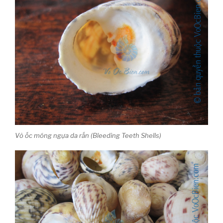
Vỏ ốc móng ngựa da rắn (Bleeding Teeth Shells)