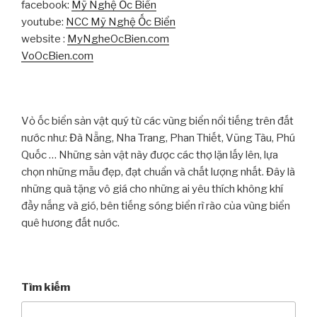
facebook:
Mỹ Nghệ Ốc Biển
youtube:
NCC Mỹ Nghệ Ốc Biển
website :
MyNgheOcBien.com
VoOcBien.com
Vỏ ốc biển sản vật quý từ các vùng biển nổi tiếng trên đất
nước như: Đà Nẵng, Nha Trang, Phan Thiết, Vũng Tàu, Phú
Quốc … Những sản vật này được các thợ lặn lấy lên, lựa
chọn những mẫu đẹp, đạt chuẩn và chất lượng nhất. Đây là
những quà tặng vô giá cho những ai yêu thích không khí
đầy nắng và gió, bên tiếng sóng biển rì rào của vùng biển
quê hương đất nước.
Tìm kiếm