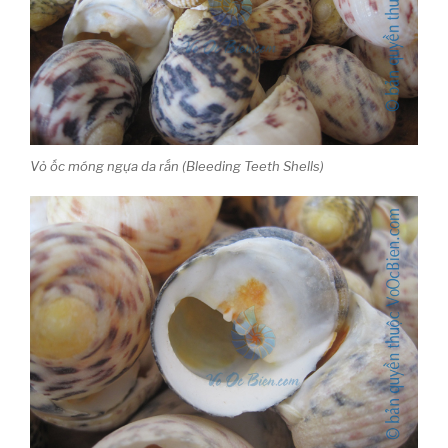
Vỏ ốc móng ngựa da rắn (Bleeding Teeth Shells)