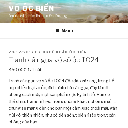
Skip
VỎ ỐC BIỂN
to
âm thanh chữa lành từ Đại Dương
content
Menu
POSTED
28/12/2017
BY
NGHỆ NHÂN ỐC BIỂN
ON
Tranh cá ngựa vỏ sò ốc TO24
450.000đ / 1 cái
Tranh cá ngựa vỏ sò ốc TO24 độc đáo và sang trọng kết
hợp nhiều loại vỏ ốc, đính hình chú cá ngựa, đây là một
phong cách mới, một sản phẩm cực kỳ tinh tế. Bạn có
thể dùng trang trí treo trong phòng khách, phòng ngủ …
chúng sẽ mang đến cho bạn một cảm giác thoải mái, gần
gũi với thiên nhiên, như có tiến sóng biển rì rào trong căn
phòng của bạn.