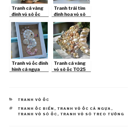
Tranh cá vàng
Tranh trái tim
đính vỏ sò ốc
đính hoa vỏ sò
TO28
ốc biển TO33
Tranh vỏ ốc đính
Tranh cá vàng
hình cá ngựa
vỏ sò ốc TO25
(size 35×26)
TO05
CATEGORIES
TRANH VỎ ỐC
TAGS
TRANH ỐC BIỂN
,
TRANH VỎ ỐC CÁ NGỰA
,
TRANH VỎ SÒ ỐC
,
TRANH VỎ SÒ TREO TƯỜNG