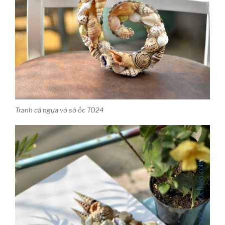
Tranh cá ngựa vỏ sò ốc TO24