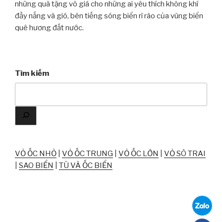
những quà tặng vô giá cho những ai yêu thích không khí
đầy nắng và gió, bên tiếng sóng biển rì rào của vùng biển
quê hương đất nước.
Tìm kiếm
VỎ ỐC NHỎ
|
VỎ ỐC TRUNG
|
VỎ ỐC LỚN
|
VỎ SÒ TRAI
|
SAO BIỂN
|
TÙ VÀ ỐC BIỂN