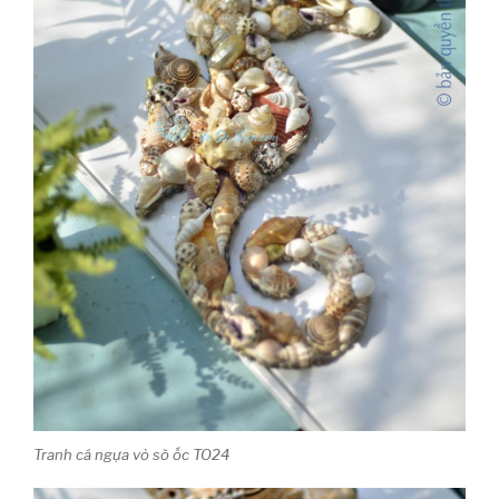
Tranh cá ngựa vỏ sò ốc TO24