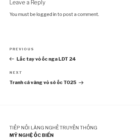
Leave a Reply
You must be
logged in
to post a comment.
Post
PREVIOUS
Previous
navigation
Post
Lắc tay vỏ ốc nga LDT 24
NEXT
Next
Post
Tranh cá vàng vỏ sò ốc TO25
TIẾP NỐI LÀNG NGHỀ TRUYỀN THỐNG
MỸ NGHỆ ỐC BIỂN