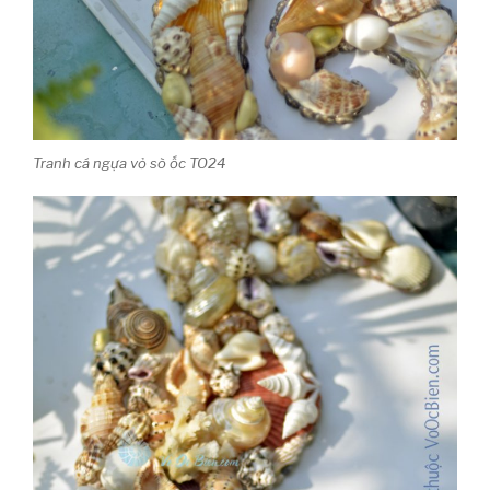
Tranh cá ngựa vỏ sò ốc TO24