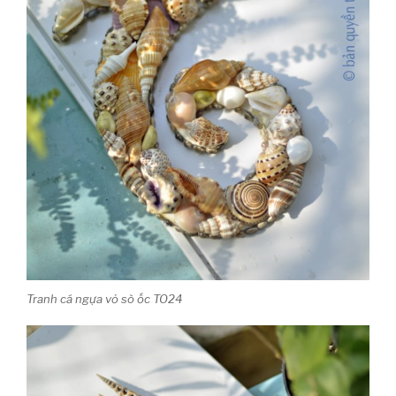
Tranh cá ngựa vỏ sò ốc TO24