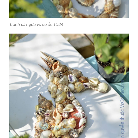
Tranh cá ngựa vỏ sò ốc TO24