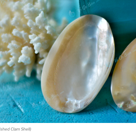
lished Clam Shell)