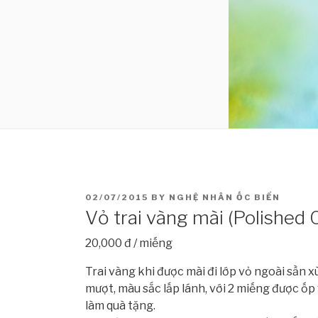
POSTED
02/07/2015
BY
NGHỆ NHÂN ỐC BIỂN
ON
Vỏ trai vàng mài (Polished 
20,000 đ / miếng
Trai vàng khi được mài đi lớp vỏ ngoài sần
mượt, màu sắc lấp lánh, với 2 miếng được ốp
làm quà tặng.