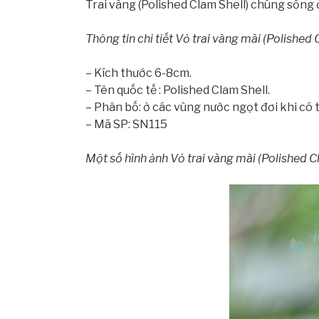
Trai vàng (Polished Clam Shell) chúng sống
Thông tin chi tiết Vỏ trai vàng mài (Polished 
– Kích thước 6-8cm.
– Tên quốc tế : Polished Clam Shell.
– Phân bố: ở các vùng nước ngọt đơi khi có
– Mã SP: SN115
Một số hình ảnh Vỏ trai vàng mài (Polished Cl