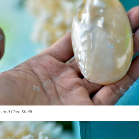
lished Clam Shell)