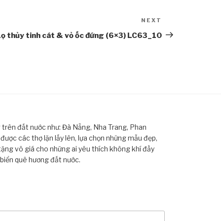
NEXT
Next
Post
ọ thủy tinh cát & vỏ ốc đứng (6×3) LC63_10
ng trên đất nước như: Đà Nẵng, Nha Trang, Phan
ược các thợ lặn lấy lên, lựa chọn những mẫu đẹp,
tặng vô giá cho những ai yêu thích không khí đầy
 biển quê hương đất nước.