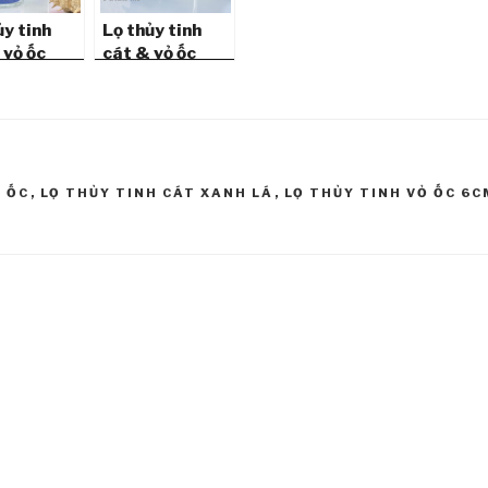
ủy tinh
Lọ thủy tinh
 vỏ ốc
cát & vỏ ốc
(6×3)
đứng (6×2.5)
_06
LC625_04
Ỏ ỐC
,
LỌ THỦY TINH CÁT XANH LÁ
,
LỌ THỦY TINH VỎ ỐC 6