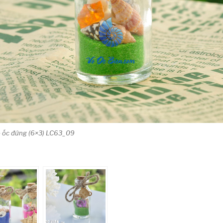
vỏ ốc đứng (6×3) LC63_09