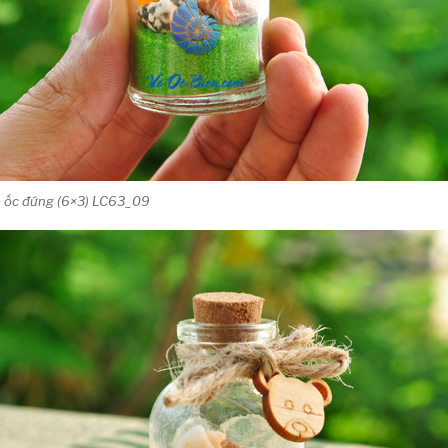
vỏ ốc đứng (6×3) LC63_09