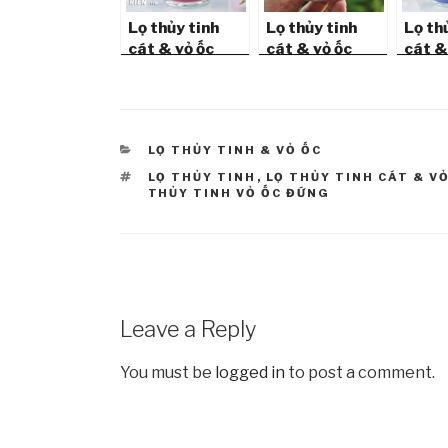
Lọ thủy tinh
Lọ thủy tinh
Lọ th
cát & vỏ ốc
cát & vỏ ốc
cát &
đứng (6×3)
đứng (6×3)
đứng 
LC63_01
LC63_10
LC63
CATEGORIES
LỌ THỦY TINH & VỎ ỐC
TAGS
LỌ THỦY TINH
,
LỌ THỦY TINH CÁT & V
THỦY TINH VỎ ỐC ĐỨNG
Leave a Reply
You must be
logged in
to post a comment.