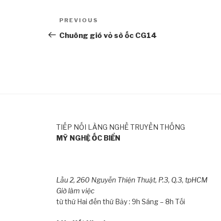
Post
PREVIOUS
Previous
navigation
Post
Chuông gió vỏ sò ốc CG14
TIẾP NỐI LÀNG NGHỀ TRUYỀN THỐNG
MỸ NGHỆ ỐC BIỂN
Lầu 2, 260 Nguyễn Thiện Thuật, P.3, Q.3, tpHCM
Giờ làm việc
từ thứ Hai đến thứ Bảy : 9h Sáng – 8h Tối