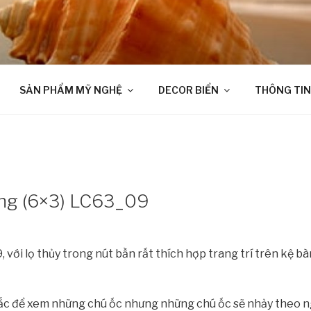
SẢN PHẨM MỸ NGHỆ
DECOR BIỂN
THÔNG TIN
đứng (6×3) LC63_09
 với lọ thủy trong nút bần rất thích hợp trang trí trên kệ b
 lắc để xem những chú ốc nhưng những chú ốc sẽ nhảy theo 