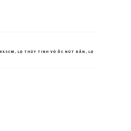
CMX3CM
,
LỌ THỦY TINH VỎ ỐC NÚT BẦN
,
LỌ