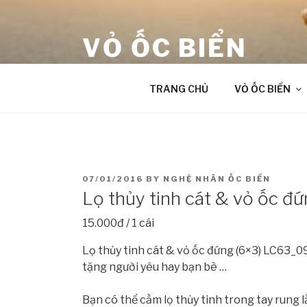
Skip
to
VỎ ỐC BIỂN
content
âm thanh chữa lành từ Đại Dương
TRANG CHỦ
VỎ ỐC BIỂN
POSTED
07/01/2016
BY
NGHỆ NHÂN ỐC BIỂN
ON
Lọ thủy tinh cát & vỏ ốc 
15.000đ / 1 cái
Lọ thủy tinh cát & vỏ ốc đứng (6×3) LC63_09,
tặng người yêu hay bạn bè …
Bạn có thể cầm lọ thủy tinh trong tay rung