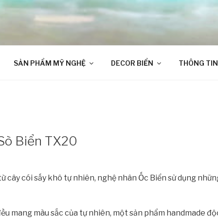
SẢN PHẨM MỸ NGHỆ
DECOR BIỂN
THÔNG TIN
 Sò Biển TX20
từ cây cói sấy khô tự nhiên, nghệ nhân Ốc Biển sử dụng những
đều mang màu sắc của tự nhiên, một sản phẩm handmade độc 