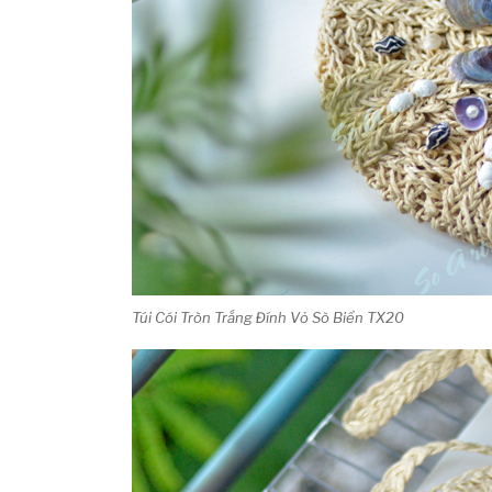
Túi Cói Tròn Trắng Đính Vỏ Sò Biển TX20