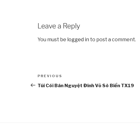
Leave a Reply
You must be
logged in
to post a comment.
Post
PREVIOUS
Previous
navigation
Post
Túi Cói Bán Nguyệt Đính Vỏ Sò Biển TX19