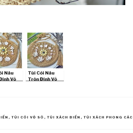
ói Nâu
Túi Cói Nâu
Đính Vỏ
Tròn Đính Vỏ
ển TX34
Sò Biển TX35
BIỂN
,
TÚI CÓI VỎ SÒ
,
TÚI XÁCH BIỂN
,
TÚI XÁCH PHONG CÁC