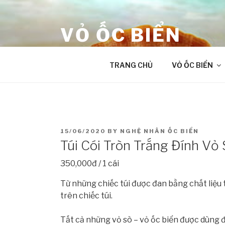
Skip
to
VỎ ỐC BIỂN
content
âm thanh chữa lành từ Đại Dương
TRANG CHỦ
VỎ ỐC BIỂN
POSTED
15/06/2020
BY
NGHỆ NHÂN ỐC BIỂN
ON
Túi Cói Tròn Trắng Đính Vỏ
350,000đ / 1 cái
Từ những chiếc túi được đan bằng chất liệu 
trên chiếc túi.
Tất cả những vỏ sò – vỏ ốc biển được dùng 