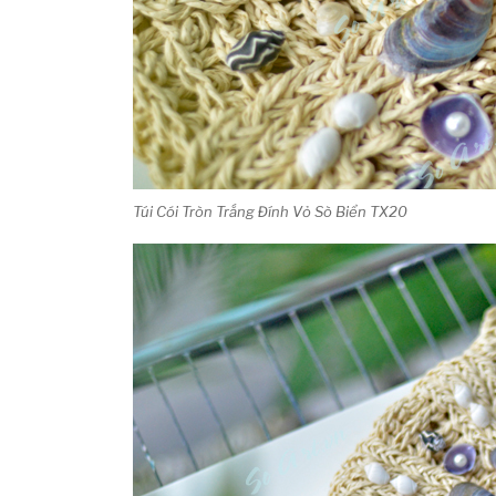
Túi Cói Tròn Trắng Đính Vỏ Sò Biển TX20