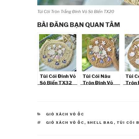
Túi Cói Tròn Trắng Đính Vỏ Sò Biển TX20
BÀI ĐĂNG BẠN QUAN TÂM
Túi Cói Đính Vỏ
Túi Cói Nâu
Túi C
Sò Biển TX32
Tròn Đính Vỏ
Tròn 
Sò Biển TX33
Sò Bi
CATEGORIES
GIỎ XÁCH VỎ ỐC
TAGS
GIỎ XÁCH VỎ ỐC
,
SHELL BAG
,
TÚI CÓI 