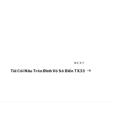
NEXT
Next
Post
Túi Cói Nâu Tròn Đính Vỏ Sò Biển TX33