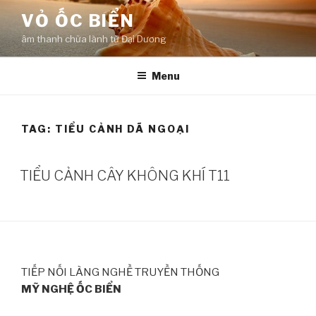
Skip
VỎ ỐC BIỂN
to
âm thanh chữa lành từ Đại Dương
content
Menu
TAG:
TIỂU CẢNH DÃ NGOẠI
TIỂU CẢNH CÂY KHÔNG KHÍ T11
TIẾP NỐI LÀNG NGHỀ TRUYỀN THỐNG
MỸ NGHỆ ỐC BIỂN