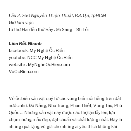
Lầu 2, 260 Nguyễn Thiện Thuật, P.3, Q.3, tpHCM
Giờ làm việc
từ thứ Hai đến thứ Bảy : 9h Sáng – 8h Tối
Liên Kết Nhanh
facebook:
Mỹ Nghệ Ốc Biển
youtube:
NCC Mỹ Nghệ Ốc Biển
website :
MyNgheOcBien.com
VoOcBien.com
Vỏ ốc biển sản vật quý từ các vùng biển nổi tiếng trên đất
nước như: Đà Nẵng, Nha Trang, Phan Thiết, Vũng Tàu, Phú
Quốc … Những sản vật này được các thợ lặn lấy lên, lựa
chọn những mẫu đẹp, đạt chuẩn và chất lượng nhất. Đây là
những quà tặng vô giá cho những ai yêu thích không khí