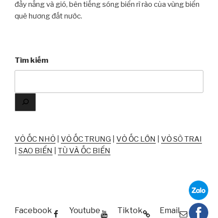
đầy nắng và gió, bên tiếng sóng biển rì rào của vùng biển
quê hương đất nước.
Tìm kiếm
VỎ ỐC NHỎ
|
VỎ ỐC TRUNG
|
VỎ ỐC LỚN
|
VỎ SÒ TRAI
|
SAO BIỂN
|
TÙ VÀ ỐC BIỂN
Facebook
Youtube
Tiktok
Email