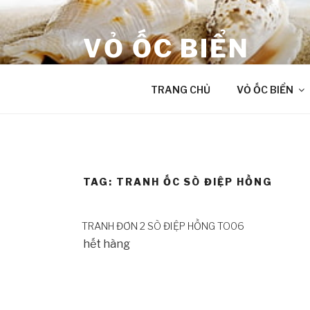
Skip
to
VỎ ỐC BIỂN
content
âm thanh chữa lành từ Đại Dương
TRANG CHỦ
VỎ ỐC BIỂN
TAG:
TRANH ỐC SÒ ĐIỆP HỒNG
TRANH ĐƠN 2 SÒ ĐIỆP HỒNG TO06
hết hàng