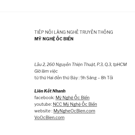
TIẾP NỐI LÀNG NGHỀ TRUYỀN THỐNG
MỸ NGHỆ ỐC BIỂN
Lầu 2, 260 Nguyễn Thiện Thuật, P.3, Q.3, tpHCM
Giờ làm việc
từ thứ Hai đến thứ Bảy : 9h Sáng – 8h Tối
Liên Kết Nhanh
facebook:
Mỹ Nghệ Ốc Biển
youtube:
NCC Mỹ Nghệ Ốc Biển
website :
MyNgheOcBien.com
VoOcBien.com