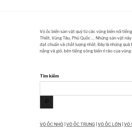
Vỏ ốc biển sản vật quý từ các vùng biển nổi tiế
Thiết, Vũng Tàu, Phú Quốc … Những sản vật này đ
đạt chuẩn và chất lượng nhất. Đây là những quà 
nắng và gió, bên tiếng sóng biển rì rào của vùng
Tìm kiếm
VỎ ỐC NHỎ
|
VỎ ỐC TRUNG
|
VỎ ỐC LỚN
|
VỎ 