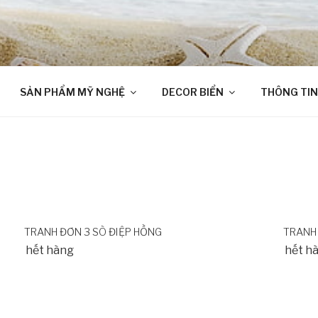
SẢN PHẨM MỸ NGHỆ
DECOR BIỂN
THÔNG TIN
TRANH ĐƠN 3 SÒ ĐIỆP HỒNG
TRANH 
hết hàng
hết h