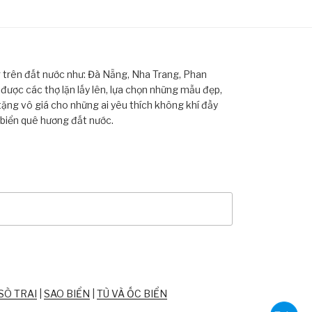
ng trên đất nước như: Đà Nẵng, Nha Trang, Phan
ược các thợ lặn lấy lên, lựa chọn những mẫu đẹp,
tặng vô giá cho những ai yêu thích không khí đầy
 biển quê hương đất nước.
SÒ TRAI
|
SAO BIỂN
|
TÙ VÀ ỐC BIỂN