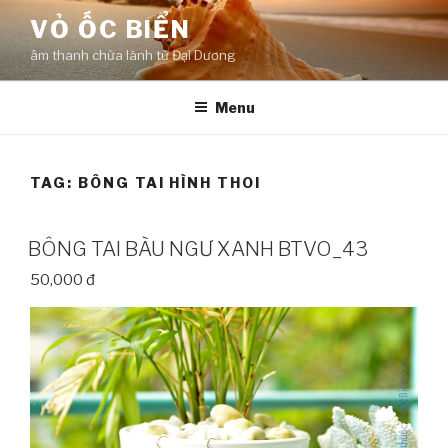
Skip
VỎ ỐC BIỂN
to
âm thanh chữa lành từ Đại Dương
content
Menu
TAG:
BÔNG TAI HÌNH THOI
BÔNG TAI BÀU NGƯ XANH BTVO_43
50,000 đ