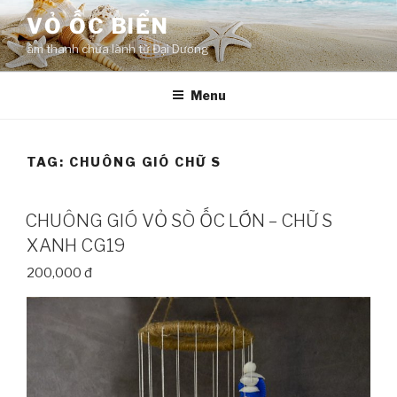
Skip
VỎ ỐC BIỂN
to
âm thanh chữa lành từ Đại Dương
content
Menu
TAG:
CHUÔNG GIÓ CHỮ S
CHUÔNG GIÓ VỎ SÒ ỐC LỚN – CHỮ S
XANH CG19
200,000 đ