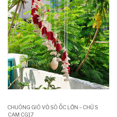
CHUÔNG GIÓ VỎ SÒ ỐC LỚN – CHỮ S
CAM CG17