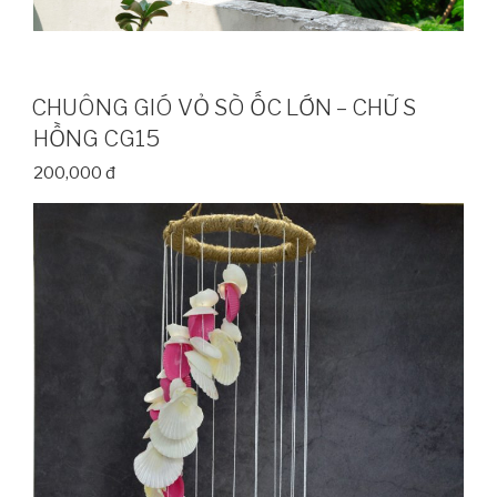
CHUÔNG GIÓ VỎ SÒ ỐC LỚN – CHỮ S
HỒNG CG15
200,000 đ