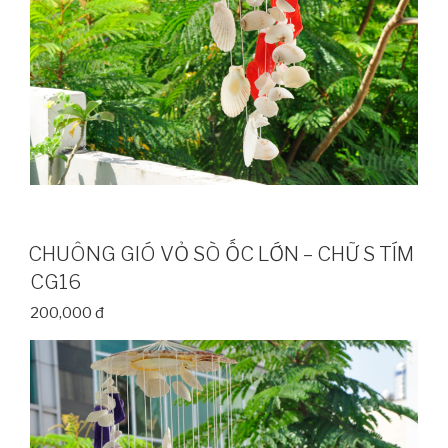
CHUÔNG GIÓ VỎ SÒ ỐC LỚN – CHỮ S TÍM
CG16
200,000 đ