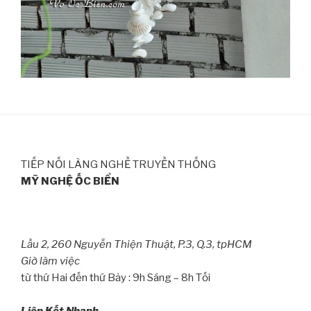
TIẾP NỐI LÀNG NGHỀ TRUYỀN THỐNG
MỸ NGHỆ ỐC BIỂN
Lầu 2, 260 Nguyễn Thiện Thuật, P.3, Q.3, tpHCM
Giờ làm việc
từ thứ Hai đến thứ Bảy : 9h Sáng – 8h Tối