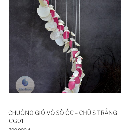
CHUÔNG GIÓ VỎ SÒ ỐC – CHỮ S TRẮNG
CG01