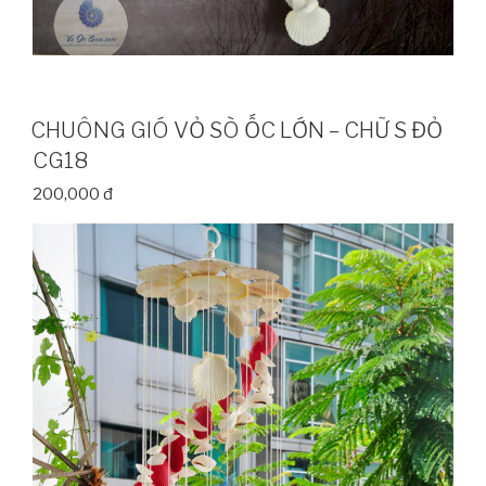
CHUÔNG GIÓ VỎ SÒ ỐC LỚN – CHỮ S ĐỎ
CG18
200,000 đ