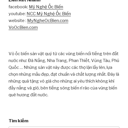
Liên Kết Nhanh
facebook:
Mỹ Nghệ Ốc Biển
youtube:
NCC Mỹ Nghệ Ốc Biển
website :
MyNgheOcBien.com
VoOcBien.com
Vỏ ốc biển sản vật quý từ các vùng biển nổi tiếng trên đất
nước như: Đà Nẵng, Nha Trang, Phan Thiết, Vũng Tàu, Phú
Quốc … Những sản vật này được các thợ lặn lấy lên, lựa
chọn những mẫu đẹp, đạt chuẩn và chất lượng nhất. Đây là
những quà tặng vô giá cho những ai yêu thích không khí
đầy nắng và gió, bên tiếng sóng biển rì rào của vùng biển
quê hương đất nước.
Tìm kiếm