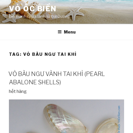
Skip
VỎ ỐC BIỂN
to
âm thanh chữa lành từ Đại Dương
content
Menu
TAG:
VỎ BÀU NGƯ TAI KHỈ
VỎ BÀU NGƯ VÀNH TAI KHỈ (PEARL
ABALONE SHELLS)
hết hàng