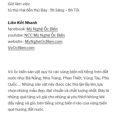
Giờ làm việc
từ thứ Hai đến thứ Bảy : 9h Sáng – 8h Tối
Liên Kết Nhanh
facebook:
Mỹ Nghệ Ốc Biển
youtube:
NCC Mỹ Nghệ Ốc Biển
website :
MyNgheOcBien.com
VoOcBien.com
Vỏ ốc biển sản vật quý từ các vùng biển nổi tiếng trên đất
nước như: Đà Nẵng, Nha Trang, Phan Thiết, Vũng Tàu, Phú
Quốc … Những sản vật này được các thợ lặn lấy lên, lựa
chọn những mẫu đẹp, đạt chuẩn và chất lượng nhất. Đây là
những quà tặng vô giá cho những ai yêu thích không khí
đầy nắng và gió, bên tiếng sóng biển rì rào của vùng biển
quê hương đất nước.