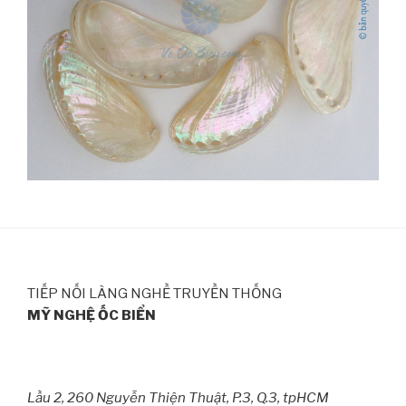
TIẾP NỐI LÀNG NGHỀ TRUYỀN THỐNG
MỸ NGHỆ ỐC BIỂN
Lầu 2, 260 Nguyễn Thiện Thuật, P.3, Q.3, tpHCM