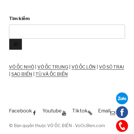
Tìm kiếm
VỎ ỐC NHỎ
|
VỎ ỐC TRUNG
|
VỎ ỐC LỚN
|
VỎ SÒ TRAI
|
SAO BIỂN
|
TÙ VÀ ỐC BIỂN
Facebook
Youtube
Tiktok
Email
© Bản quyền thuộc VỎ ỐC BIỂN - VoOcBien.com