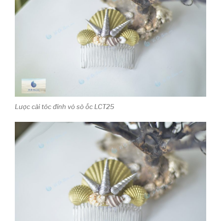
Lược cài tóc đính vỏ sò ốc LCT25