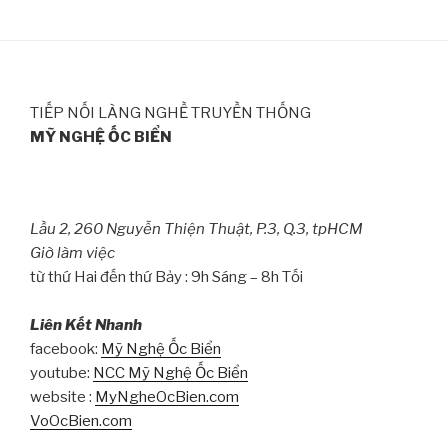
TIẾP NỐI LÀNG NGHỀ TRUYỀN THỐNG
MỸ NGHỆ ỐC BIỂN
Lầu 2, 260 Nguyễn Thiện Thuật, P.3, Q.3, tpHCM
Giờ làm việc
từ thứ Hai đến thứ Bảy : 9h Sáng – 8h Tối
Liên Kết Nhanh
facebook:
Mỹ Nghệ Ốc Biển
youtube:
NCC Mỹ Nghệ Ốc Biển
website :
MyNgheOcBien.com
VoOcBien.com