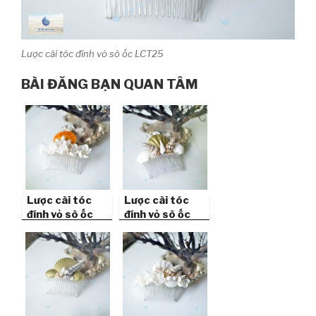
Lược cài tóc đính vỏ sò ốc LCT25
BÀI ĐĂNG BẠN QUAN TÂM
Lược cài tóc
Lược cài tóc
đính vỏ sò ốc
đính vỏ sò ốc
LCT 21
LCT 23