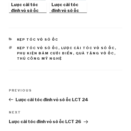
Lược cài tóc
Lược cài tóc
đính vỏ sò ốc
đính vỏ sò ốc
LCT 24
LCT 19
CATEGORIES
KẸP TÓC VỎ SÒ ỐC
TAGS
KẸP TÓC VỎ SÒ ỐC
,
LƯỢC CÀI TÓC VỎ SÒ ỐC
,
PHỤ KIỆN ĐÁM CƯỚI BIỂN
,
QUÀ TẶNG VỎ ỐC
,
THỦ CÔNG MỸ NGHỆ
Post
PREVIOUS
Previous
navigation
Post
Lược cài tóc đính vỏ sò ốc LCT 24
NEXT
Next
Post
Lược cài tóc đính vỏ sò ốc LCT 26