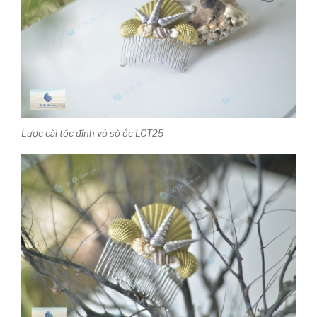
Lược cài tóc đính vỏ sò ốc LCT25