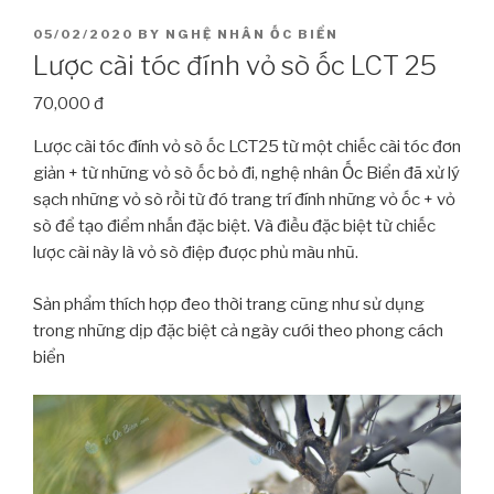
POSTED
05/02/2020
BY
NGHỆ NHÂN ỐC BIỂN
ON
Lược cài tóc đính vỏ sò ốc LCT 25
70,000 đ
Lược cài tóc đính vỏ sò ốc LCT25 từ một chiếc cài tóc đơn
giản + từ những vỏ sò ốc bỏ đi, nghệ nhân Ốc Biển đã xử lý
sạch những vỏ sò rồi từ đó trang trí đính những vỏ ốc + vỏ
sò để tạo điểm nhấn đặc biệt. Và điều đặc biệt từ chiếc
lược cài này là vỏ sò điệp được phủ màu nhũ.
Sản phẩm thích hợp đeo thời trang cũng như sử dụng
trong những dịp đặc biệt cả ngày cưới theo phong cách
biển