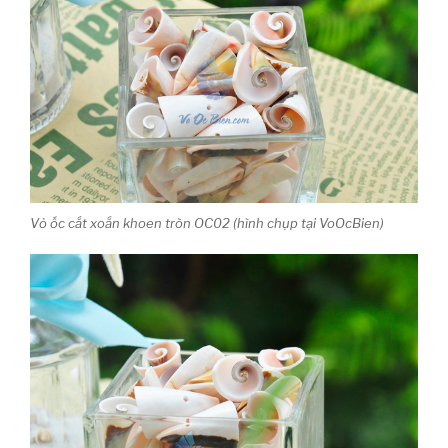
Vỏ ốc cắt xoắn khoen tròn OC02 (hình chụp tại VoOcBien)