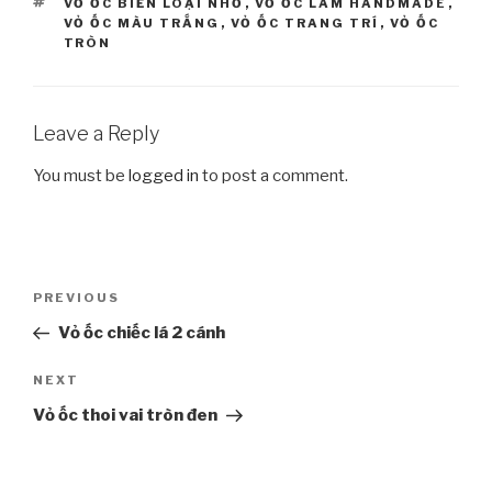
TAGS
VỎ ỐC BIỂN LOẠI NHỎ
,
VỎ ỐC LÀM HANDMADE
,
VỎ ỐC MÀU TRẮNG
,
VỎ ỐC TRANG TRÍ
,
VỎ ỐC
TRÒN
Leave a Reply
You must be
logged in
to post a comment.
Post
PREVIOUS
Previous
navigation
Post
Vỏ ốc chiếc lá 2 cánh
NEXT
Next
Post
Vỏ ốc thoi vai tròn đen