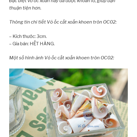
Đặc biệt vỏ ốc xoắn này đã được khoan lỗ, giúp bạn
thuận tiện hơn.
Thông tin chi tiết Vỏ ốc cắt xoắn khoen tròn OC02:
– Kích thước: 3cm.
– Gía bán: HẾT HÀNG.
Một số hình ảnh Vỏ ốc cắt xoắn khoen tròn OC02: