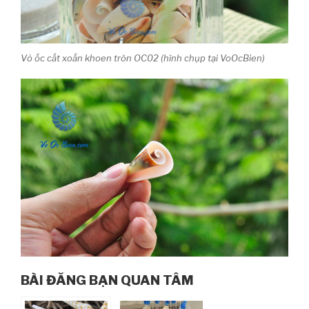
Vỏ ốc cắt xoắn khoen tròn OC02 (hình chụp tại VoOcBien)
BÀI ĐĂNG BẠN QUAN TÂM