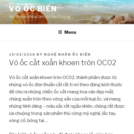
Skip
VỎ ỐC BIỂN
to
âm thanh chữa lành từ Đại Dương
content
Menu
POSTED
15/03/2016
BY
NGHỆ NHÂN ỐC BIỂN
ON
Vỏ ốc cắt xoắn khoen tròn OC02
Vỏ ốc cắt xoắn khoen tròn OC02, thành phẩm được từ
những vỏ ốc đơn thuần cắt rất tỉ mỉ theo đúng kích thước
để cho ra những chiếc ốc cắt mang hoa văn đẹp mắt,
chúng xoắn tròn theo vòng xắn của mỗi loại ốc, và mang
những hình dáng – màu sắc rất ngẫu nhiên, chúng rất được
ưa chuộng trong sản phẩm thủ công mỹ nghệ, lắc tay,
vòng cổ, bông tai …