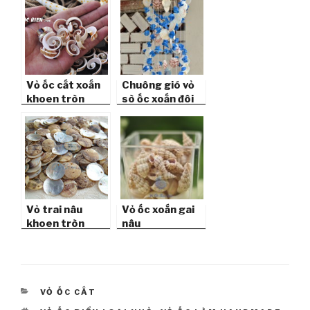
Vỏ ốc cắt xoắn
Chuông gió vỏ
khoen tròn
sò ốc xoắn đôi
OC01
CG26
Vỏ trai nâu
Vỏ ốc xoắn gai
khoen tròn
nâu
CATEGORIES
VỎ ỐC CẮT