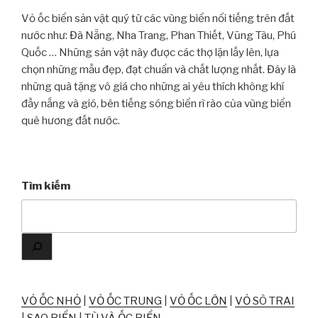
Vỏ ốc biển sản vật quý từ các vùng biển nổi tiếng trên đất
nước như: Đà Nẵng, Nha Trang, Phan Thiết, Vũng Tàu, Phú
Quốc … Những sản vật này được các thợ lặn lấy lên, lựa
chọn những mẫu đẹp, đạt chuẩn và chất lượng nhất. Đây là
những quà tặng vô giá cho những ai yêu thích không khí
đầy nắng và gió, bên tiếng sóng biển rì rào của vùng biển
quê hương đất nước.
Tìm kiếm
VỎ ỐC NHỎ
|
VỎ ỐC TRUNG
|
VỎ ỐC LỚN
|
VỎ SÒ TRAI
|
SAO BIỂN
|
TÙ VÀ ỐC BIỂN