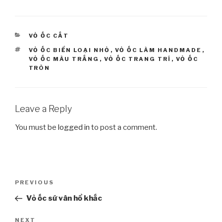
CATEGORIES
VỎ ỐC CẮT
TAGS
VỎ ỐC BIỂN LOẠI NHỎ
,
VỎ ỐC LÀM HANDMADE
,
VỎ ỐC MÀU TRẮNG
,
VỎ ỐC TRANG TRÍ
,
VỎ ỐC
TRÒN
Leave a Reply
You must be
logged in
to post a comment.
Post
PREVIOUS
Previous
navigation
Post
Vỏ ốc sứ vân hổ khắc
NEXT
Next