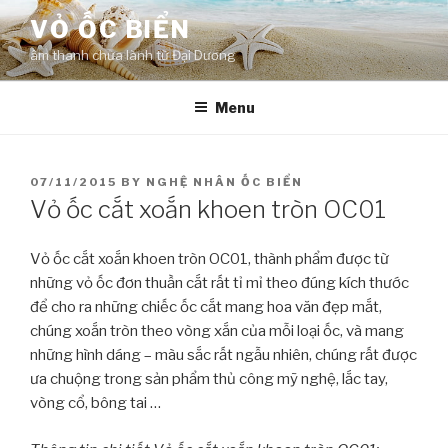
Skip
VỎ ỐC BIỂN
to
âm thanh chữa lành từ Đại Dương
content
Menu
POSTED
07/11/2015
BY
NGHỆ NHÂN ỐC BIỂN
ON
Vỏ ốc cắt xoắn khoen tròn OC01
Vỏ ốc cắt xoắn khoen tròn OC01, thành phẩm được từ
những vỏ ốc đơn thuần cắt rất tỉ mỉ theo đúng kích thước
để cho ra những chiếc ốc cắt mang hoa văn đẹp mắt,
chúng xoắn tròn theo vòng xắn của mỗi loại ốc, và mang
những hình dáng – màu sắc rất ngẫu nhiên, chúng rất được
ưa chuộng trong sản phẩm thủ công mỹ nghệ, lắc tay,
vòng cổ, bông tai …