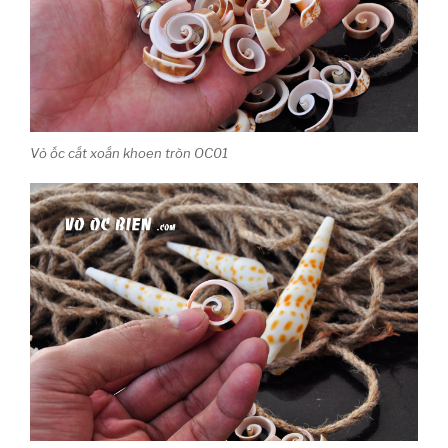
Vỏ ốc cắt xoắn khoen tròn OC01