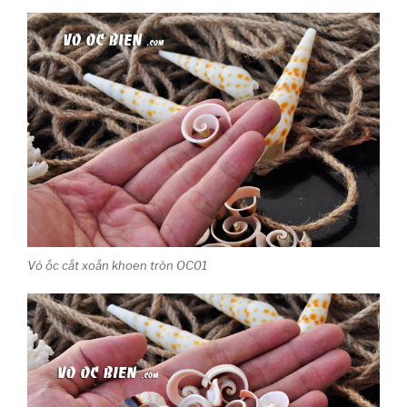
Vỏ ốc cắt xoắn khoen tròn OC01