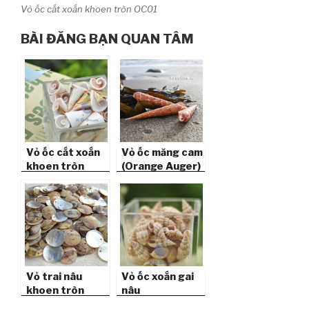
Vỏ ốc cắt xoắn khoen tròn OC01
BÀI ĐĂNG BẠN QUAN TÂM
Vỏ ốc cắt xoắn
Vỏ ốc măng cam
khoen tròn
(Orange Auger)
OC02
Vỏ trai nâu
Vỏ ốc xoắn gai
khoen tròn
nâu