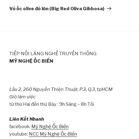
Post
Vỏ ốc olive đỏ lớn (Big Red Oliva Gibbosa)
TIẾP NỐI LÀNG NGHỀ TRUYỀN THỐNG
MỸ NGHỆ ỐC BIỂN
Lầu 2, 260 Nguyễn Thiện Thuật, P.3, Q.3, tpHCM
Giờ làm việc
từ thứ Hai đến thứ Bảy : 9h Sáng – 8h Tối
Liên Kết Nhanh
facebook:
Mỹ Nghệ Ốc Biển
youtube:
NCC Mỹ Nghệ Ốc Biển