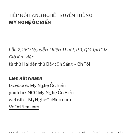
TIẾP NỐI LÀNG NGHỀ TRUYỀN THỐNG
MỸ NGHỆ ỐC BIỂN
Lầu 2, 260 Nguyễn Thiện Thuật, P.3, Q.3, tpHCM
Giờ làm việc
từ thứ Hai đến thứ Bảy : 9h Sáng – 8h Tối
Liên Kết Nhanh
facebook:
Mỹ Nghệ Ốc Biển
youtube:
NCC Mỹ Nghệ Ốc Biển
website :
MyNgheOcBien.com
VoOcBien.com