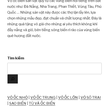
Vỏ ốc biển sản vật quý từ các vùng biển nổi tiếng trên đất
nước như: Đà Nẵng, Nha Trang, Phan Thiết, Vũng Tàu, Phú
Quốc … Những sản vật này được các thợ lặn lấy lên, lựa
chọn những mẫu đẹp, đạt chuẩn và chất lượng nhất. Đây là
những quà tặng vô giá cho những ai yêu thích không khí
đầy nắng và gió, bên tiếng sóng biển rì rào của vùng biển
quê hương đất nước.
Tìm kiếm
VỎ ỐC NHỎ
|
VỎ ỐC TRUNG
|
VỎ ỐC LỚN
|
VỎ SÒ TRAI
|
SAO BIỂN
|
TÙ VÀ ỐC BIỂN