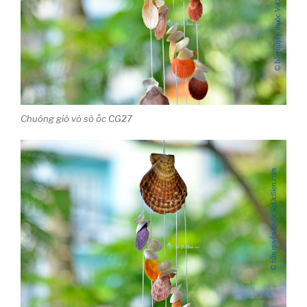
Chuông gió vỏ sò ốc CG27