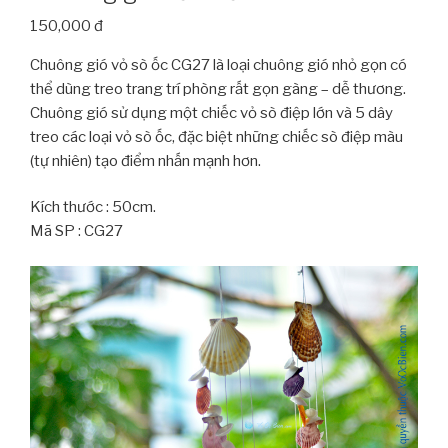
150,000 đ
Chuông gió vỏ sò ốc CG27 là loại chuông gió nhỏ gọn có
thể dùng treo trang trí phòng rất gọn gàng – dễ thương.
Chuông gió sử dụng một chiếc vỏ sò điệp lớn và 5 dây
treo các loại vỏ sò ốc, đặc biệt những chiếc sò điệp màu
(tự nhiên) tạo điểm nhấn mạnh hơn.
Kích thước : 50cm.
Mã SP : CG27