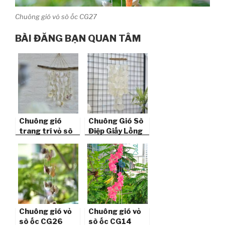
Chuông gió vỏ sò ốc CG27
BÀI ĐĂNG BẠN QUAN TÂM
Chuông gió
Chuông Gió Sò
trang trí vỏ sò
Điệp Giấy Lồng
ốc CG30
Đèn CG35
Chuông gió vỏ
Chuông gió vỏ
sò ốc CG26
sò ốc CG14