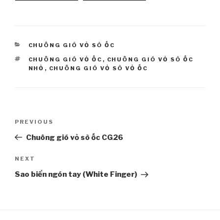
CATEGORIES
CHUÔNG GIÓ VỎ SÒ ỐC
TAGS
CHUÔNG GIÓ VỎ ỐC
,
CHUÔNG GIÓ VỎ SÒ ỐC
NHỎ
,
CHUÔNG GIÓ VỎ SÒ VỎ ỐC
Post
PREVIOUS
Previous
navigation
Post
Chuông gió vỏ sò ốc CG26
NEXT
Next
Post
Sao biển ngón tay (White Finger)