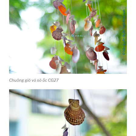
Chuông gió vỏ sò ốc CG27