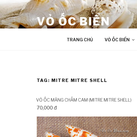
Skip
to
VỎ ỐC BIỂN
content
âm thanh chữa lành từ Đại Dương
TRANG CHỦ
VỎ ỐC BIỂN
TAG:
MITRE MITRE SHELL
VỎ ỐC MĂNG CHẤM CAM (MITRE MITRE SHELL)
70,000 đ