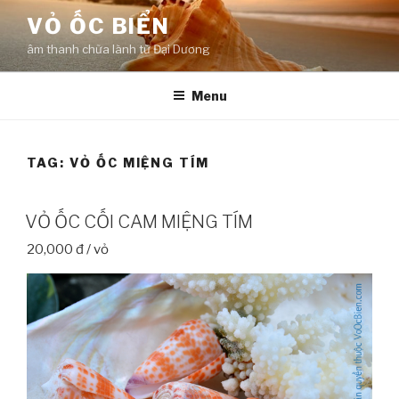
Skip
VỎ ỐC BIỂN
to
âm thanh chữa lành từ Đại Dương
content
Menu
TAG:
VỎ ỐC MIỆNG TÍM
VỎ ỐC CỐI CAM MIỆNG TÍM
20,000 đ / vỏ